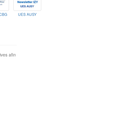
ECBG
UES AUSY
ves afin