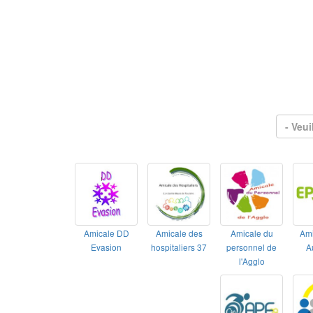
- Veui
Amicale DD
Amicale des
Amicale du
Am
Evasion
hospitaliers 37
personnel de
A
l'Agglo