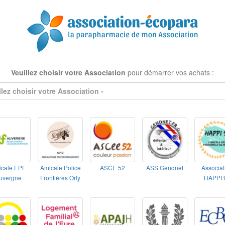
Veuillez choisir votre Association
pour démarrer vos achats :
llez choisir votre Association -
icale EPF
Amicale Police
ASCE 52
ASS Gendnet
Associat
uvergne
Frontières Orly
HAPPI 