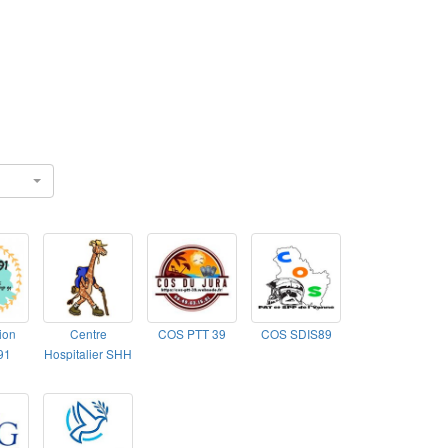
ion
Centre
COS PTT 39
COS SDIS89
91
Hospitalier SHH