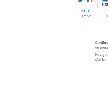
CSE APF
CSE 
France
Confiden
de prése
Navigat
d’utilis